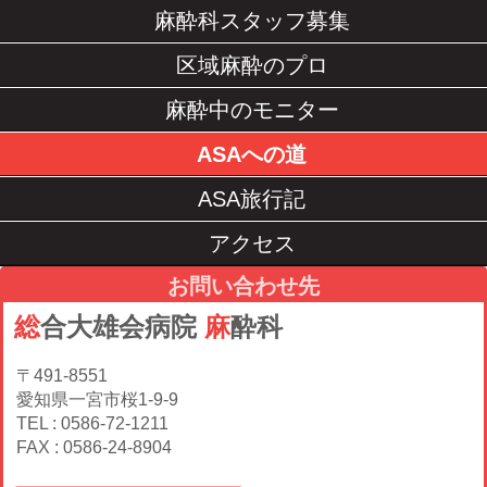
麻酔科スタッフ募集
区域麻酔のプロ
麻酔中のモニター
ASAへの道
ASA旅行記
アクセス
お問い合わせ先
総
合大
雄
会病院
麻
酔科
〒491-8551
愛知県一宮市桜1-9-9
TEL : 0586-72-1211
FAX : 0586-24-8904