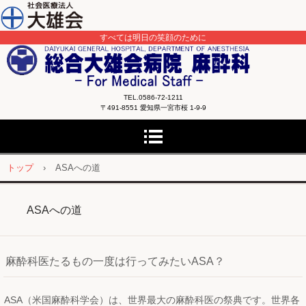
すべては明日の笑顔のために
TEL.0586-72-1211
〒491-8551 愛知県一宮市桜 1-9-9
トップ
›
ASAへの道
ASAへの道
麻酔科医たるもの一度は行ってみたいASA？
ASA（米国麻酔科学会）は、世界最大の麻酔科医の祭典です。世界各